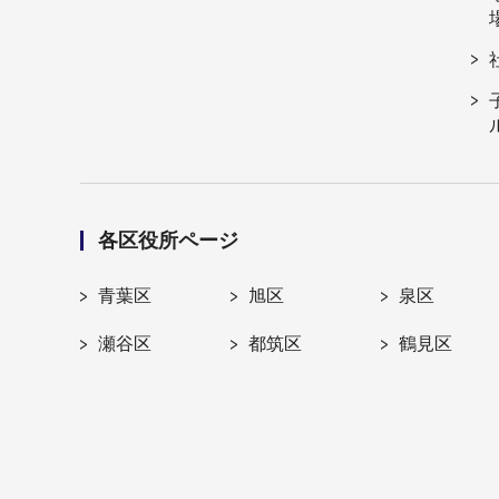
各区役所ページ
青葉区
旭区
泉区
瀬谷区
都筑区
鶴見区