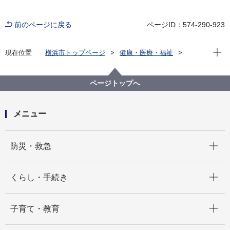
前のページに戻る
ページID：574-290-923
現在位
現在位置
横浜市トップページ
健康・医療・福祉
健康・医療
衛生研究所
検査情報月報
2007年 検査情報月報
検査情報月報2007年3月号
ページトップへ
メニュー
開く
防災・救急
開く
くらし・手続き
開く
子育て・教育