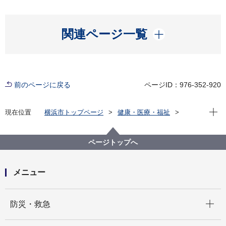
開く
関連ページ一覧
前のページに戻る
ページID：976-352-920
現在位
現在位置
横浜市トップページ
健康・医療・福祉
健康・医療
市立病院
横浜市立脳卒中・神経脊椎センター
診療科・各部門のご案内
脳神経内科
ページトップへ
めまい診療について
メニュー
開く
防災・救急
開く