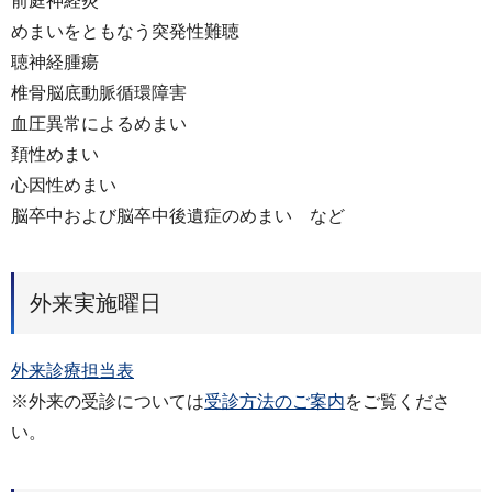
前庭神経炎
めまいをともなう突発性難聴
聴神経腫瘍
椎骨脳底動脈循環障害
血圧異常によるめまい
頚性めまい
心因性めまい
脳卒中および脳卒中後遺症のめまい など
外来実施曜日
外来診療担当表
※外来の受診については
受診方法のご案内
をご覧くださ
い。