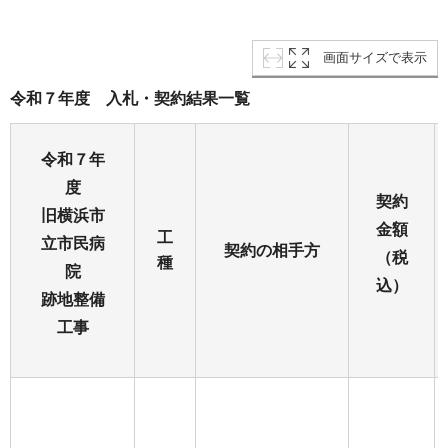
画面サイズで表示
令和７年度 入札・契約結果一覧
令和７年
度
契約
旧横浜市
金額
工
立市民病
契約の相手方
（税
種
院
込）
跡地整備
工事