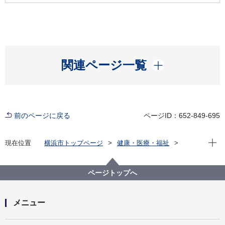
開く
関連ページ一覧
前のページに戻る
ページID：652-849-695
現在位
現在位置
横浜市トップページ
健康・医療・福祉
健康・医療
市立病院
入札・契約情報
横浜市立市民病院跡地整備工事について
ページトップへ
メニュー