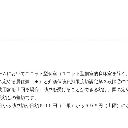
ームにおいてユニット型個室（ユニット型個室的多床室を除く
の定める居住費（★）と介護保険負担限度額認定第３段階②の
費用額を上回る場合、助成を受けることができる額は、国の定
度額との差額です。
日から助成額が日額６９６円（上限）から５９６円（上限）に