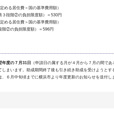
の定める居住費＜国の基準費用額）
第３段階②の負担限度額）＝530円
の定める居住費＞国の基準費用額）
段階②の負担限度額）＝596円
年度の７月31日
（申請日の属する月が４月から７月の間であ
てしまいます。助成期間終了後も引き続き助成を受けようとす
は、６月中旬頃までに横浜市より年度更新のお知らせを送付し