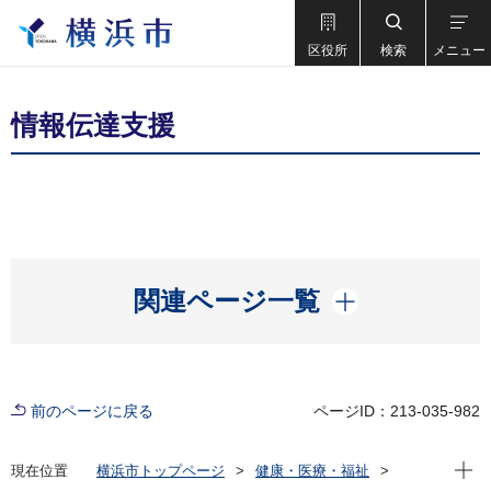
区役所
検索
メニュー
情報伝達支援
開く
関連ページ一覧
前のページに戻る
ページID：213-035-982
現在位
現在位置
横浜市トップページ
健康・医療・福祉
福祉・介護
障害福祉
障害程度別該当事業