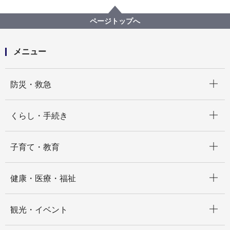
愛の手帳
愛の手帳 Ａ２（ＩＱ21～35）
情報伝達支援
ページトップへ
メニュー
開く
防災・救急
開く
くらし・手続き
開く
子育て・教育
開く
健康・医療・福祉
開く
観光・イベント