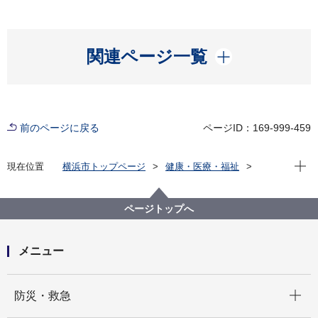
開く
関連ページ一覧
前のページに戻る
ページID：169-999-459
現在位
現在位置
横浜市トップページ
健康・医療・福祉
福祉・介護
障害福祉
障害者差別解消法への対応
事例検索
交通機関・道路
精神障害
ページトップへ
（障害者差別事例10）精神障害 交通機関・道路
メニュー
開く
防災・救急