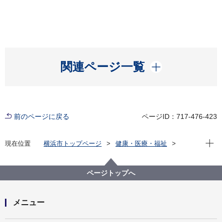
開く
関連ページ一覧
前のページに戻る
ページID：717-476-423
現在位
現在位置
横浜市トップページ
健康・医療・福祉
福祉・介護
障害福祉
障害者差別解消法への対応
事例検索
交通機関・道路
発達障害
ページトップへ
メニュー