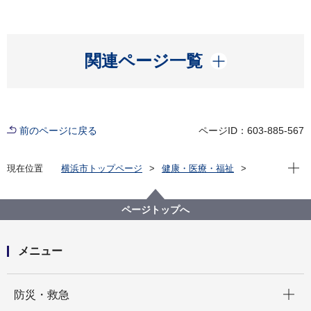
開く
関連ページ一覧
前のページに戻る
ページID：603-885-567
現在位
現在位置
横浜市トップページ
健康・医療・福祉
福祉・介護
障害福祉
障害福祉サービス・制度一覧
就労・雇用
はまらいぜーしょん（障害者雇用に関するパンフレッ
ページトップへ
ト）
メニュー
開く
防災・救急