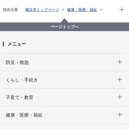
現在位
現在位置
横浜市トップページ
健康・医療・福祉
福祉・介護
障害福祉
障害福祉サービス・制度一覧
療育・教育
放課後支援等
ページトップへ
メニュー
開く
防災・救急
開く
くらし・手続き
開く
子育て・教育
開く
健康・医療・福祉
開く