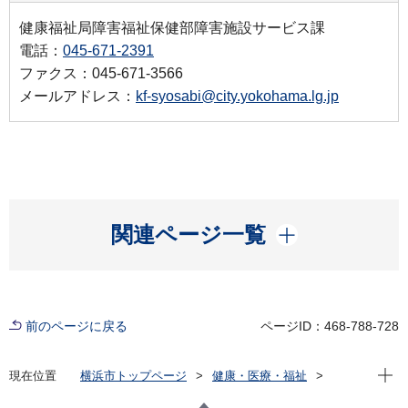
健康福祉局障害福祉保健部障害施設サービス課
電話：
045-671-2391
ファクス：045-671-3566
メールアドレス：
kf-syosabi@city.yokohama.lg.jp
開く
関連ページ一覧
前のページに戻る
ページID：468-788-728
現在位
現在位置
横浜市トップページ
健康・医療・福祉
福祉・介護
障害福祉