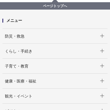
障害福祉サービス・制度一覧
相談窓口
保健・こころ他
精神障害者生活支援センター
ページトップへ
メニュー
開く
防災・救急
開く
くらし・手続き
開く
子育て・教育
開く
健康・医療・福祉
開く
観光・イベント
開く