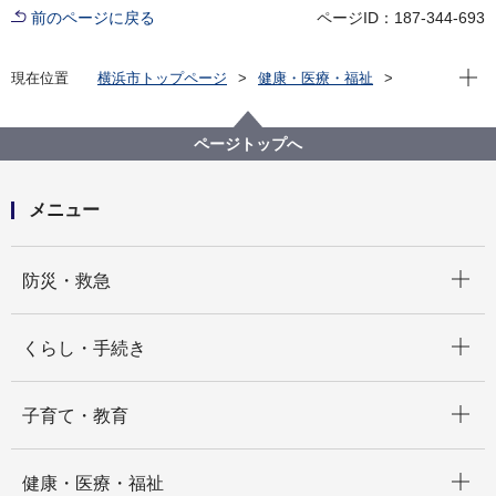
前のページに戻る
ページID：187-344-693
現在位
現在位置
横浜市トップページ
健康・医療・福祉
福祉・介護
障害福祉
障害福祉サービス・制度一覧
相談窓口
聴覚障害
ページトップへ
メニュー
開く
防災・救急
開く
くらし・手続き
開く
子育て・教育
開く
健康・医療・福祉