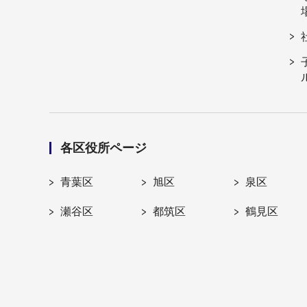
各区役所ページ
青葉区
旭区
泉区
瀬谷区
都筑区
鶴見区