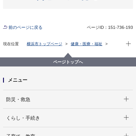
前のページに戻る
ページID：151-736-193
現在位
現在位置
横浜市トップページ
健康・医療・福祉
福祉・介護
地域福祉保健
地域福祉施設
ページトップへ
メニュー
開く
防災・救急
開く
くらし・手続き
開く