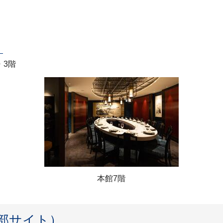
）
・3階
本館7階
u（外部サイト）