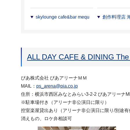
skylounge cafe&bar mequ
創作料理店 
ALL DAY CAFE & DINING T
ぴあ株式会社 ぴあアリーナＭＭ
MAIL：
ps_arena@pia.co.jp
住所：横浜市西区みなとみらい3-2-2 ぴあアリーナMM
※駐車場付き（アリーナ非公演日に限り）
控室楽屋貸出あり（アリーナ非公演日に限り/別途有
消えもの、ロケ弁相談可