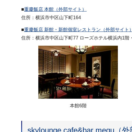
■
重慶飯店 本館（外部サイト）
住所：横浜市中区山下町164
■
重慶飯店 新館・新館個室レストラン（外部サイト
住所：横浜市中区山下町77 ローズホテル横浜内1階
本館6階
skylounge cafe&bar meq