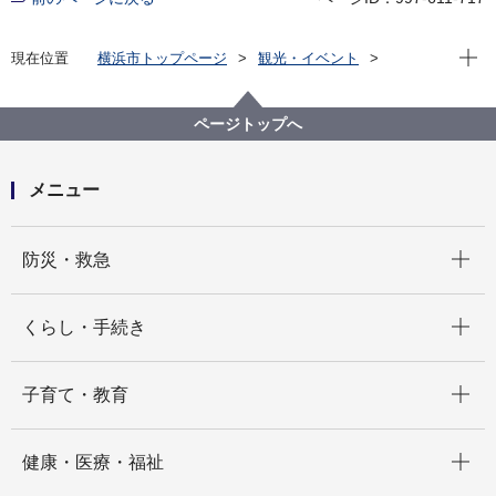
現在位
現在位置
横浜市トップページ
観光・イベント
横浜の港
横浜港を体感
横浜港を学ぶ
横浜港と地域経済
ページトップへ
メニュー
開く
防災・救急
開く
くらし・手続き
開く
子育て・教育
開く
健康・医療・福祉