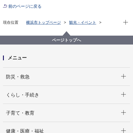
前のページに戻る
現在位
現在位置
横浜市トップページ
観光・イベント
文化・芸術
新着情報一覧
ページトップへ
メニュー
開く
防災・救急
開く
くらし・手続き
開く
子育て・教育
開く
健康・医療・福祉