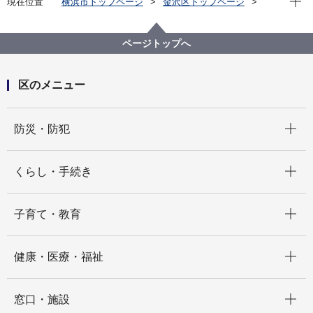
現在位置
横浜市トップページ
金沢区トップページ
くらし・手続き
市民協働・学び
学び
スポーツ
スポーツ振興事業
ページトップへ
区のメニュー
開く
防災・防犯
開く
くらし・手続き
開く
子育て・教育
開く
健康・医療・福祉
開く
窓口・施設