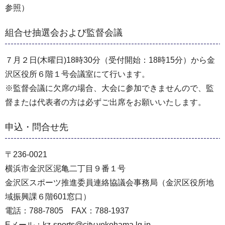
参照）
組合せ抽選会および監督会議
７月２日(木曜日)18時30分（受付開始：18時15分）から金
沢区役所６階１号会議室にて行います。
※監督会議に欠席の場合、大会に参加できませんので、監
督または代表者の方は必ずご出席をお願いいたします。
申込・問合せ先
〒236-0021
横浜市金沢区泥亀二丁目９番１号
金沢区スポーツ推進委員連絡協議会事務局（金沢区役所地
域振興課６階601窓口）
電話：788-7805 FAX：788-1937
Eメール：kz-sports@city.yokohama.lg.jp