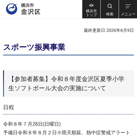
横浜市
検索
メニュー
トップ
最終更新日 2026年6月9日
スポーツ振興事業
【参加者募集】令和８年度金沢区夏季小学
生ソフトボール大会の実施について
日程
令和８年７月26日(日曜日)
予備日令和８年８月２日※雨天順延、熱中症警戒アラート