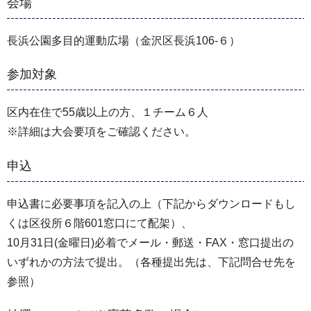
会場
長浜公園多目的運動広場（金沢区長浜106-６）
参加対象
区内在住で55歳以上の方、１チーム６人
※詳細は大会要項をご確認ください。
申込
申込書に必要事項を記入の上（下記からダウンロードもし
くは区役所６階601窓口にて配架）、
10月31日(金曜日)必着でメール・郵送・FAX・窓口提出の
いずれかの方法で提出。（各種提出先は、下記問合せ先を
参照）