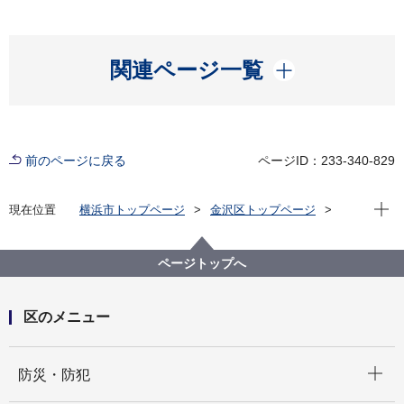
開く
関連ページ一覧
前のページに戻る
ページID：233-340-829
現在位
現在位置
横浜市トップページ
金沢区トップページ
子育て・教育
保育・幼児教育
金沢区内の市立保育所のVR(バーチャル)園見学
ページトップへ
区のメニュー
開く
防災・防犯