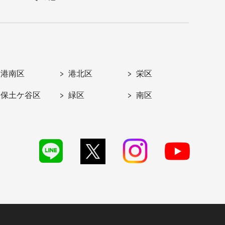
港南区
港北区
栄区
保土ケ谷区
緑区
南区