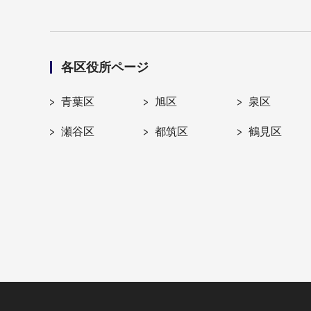
各区役所ページ
青葉区
旭区
泉区
瀬谷区
都筑区
鶴見区