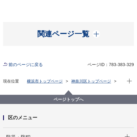
開く
関連ページ一覧
前のページに戻る
ページID：783-383-329
現在位
現在位置
横浜市トップページ
神奈川区トップページ
窓口・施設
区役所窓口
業務案内
神奈川区 区会計室
ページトップへ
区のメニュー
開く