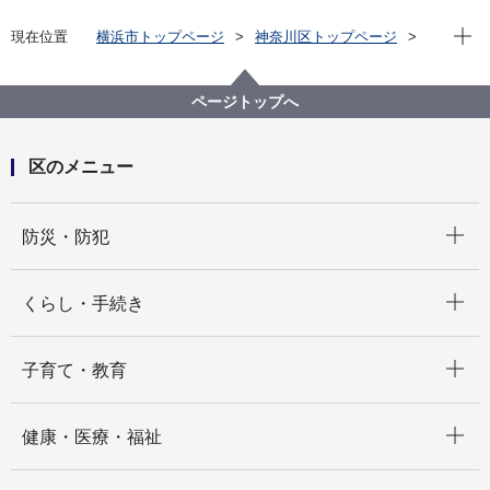
現在位
現在位置
横浜市トップページ
神奈川区トップページ
窓口・施設
区役所窓口
区役所へのアクセス
ページトップへ
区のメニュー
開く
防災・防犯
開く
くらし・手続き
開く
子育て・教育
開く
健康・医療・福祉
開く