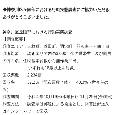
◆神奈川区丘陵部における行動実態調査にご協力いただき
ありがとうございました。
神奈川区丘陵部における行動実態調査
【調査概要】
調査エリア：三枚町、菅田町、羽沢町、羽沢南一～四丁目
調査対象 ：調査エリア内の3,000世帯の世帯主、及び同居
の方１名。住民基本台帳から無作為抽出。
いずれも18歳以上を対象。
回収票数 ：2,234票
回収率 ：37.2％（配布票数全体）、48.3%（世帯主の
み）
調査期間 ：令和４年10月19日(水曜日)～11月25日(金曜日)
調査方法 ：調査票は郵送による発送とし、回答は郵送又
はインターネットで回収