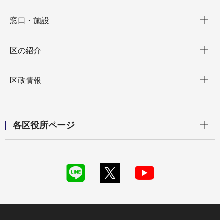
開く
窓口・施設
開く
区の紹介
開く
区政情報
開く
各区役所ページ