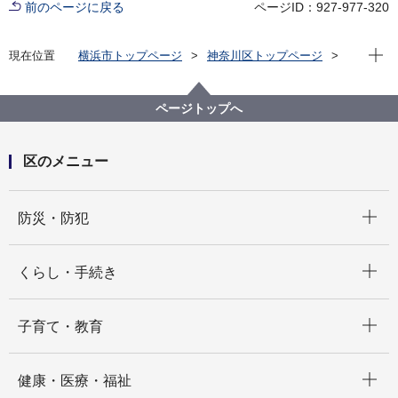
前のページに戻る
ページID：927-977-320
現在位
現在位置
横浜市トップページ
神奈川区トップページ
区政情報
統計・調査
丘陵部における行動実態調査
丘陵部における行動実態調査
ページトップへ
区のメニュー
開く
防災・防犯
開く
くらし・手続き
開く
子育て・教育
開く
健康・医療・福祉