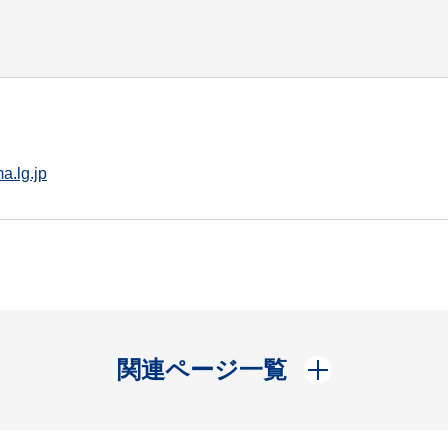
a.lg.jp
開く
関連ページ一覧