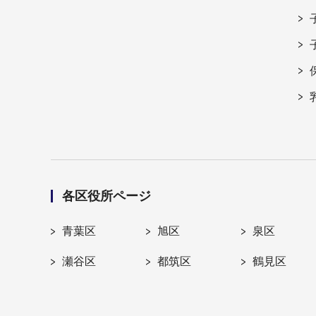
各区役所ページ
青葉区
旭区
泉区
瀬谷区
都筑区
鶴見区