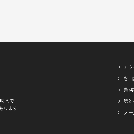
アク
窓口
業務
5時まで
第2
あります
メー