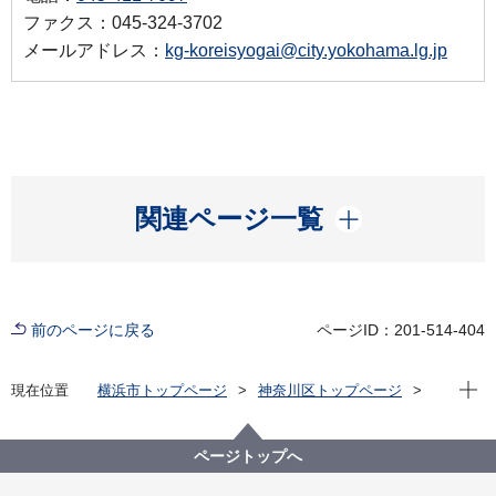
ファクス：045-324-3702
メールアドレス：
kg-koreisyogai@city.yokohama.lg.jp
開く
関連ページ一覧
前のページに戻る
ページID：201-514-404
現在位
現在位置
横浜市トップページ
神奈川区トップページ
健康・医療・福祉
福祉・介護
高齢者福祉・介護
介護予防等への取組
地域活動紹介
ページトップへ