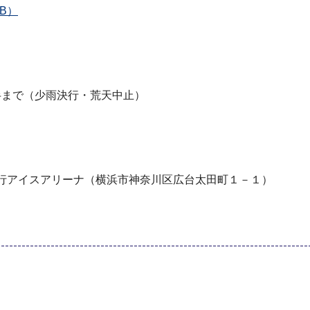
B）
時半まで（少雨決行・荒天中止）
銀行アイスアリーナ（横浜市神奈川区広台太田町１－１）