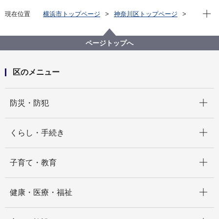
現在位
現在位置
横浜市トップページ
神奈川区トップページ
防災・防犯
防災・災害
防災計画・リーフレット
中学生向け防災ガイド
ページトップへ
区のメニュー
開く
防災・防犯
開く
くらし・手続き
開く
子育て・教育
開く
健康・医療・福祉
開く