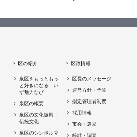
区の紹介
区政情報
泉区をもっともっ
区長のメッセージ
と好きになる い
運営方針・予算
ず魅力なび
指定管理者制度
泉区の概要
採用情報
泉区の文化振興・
伝統文化
市会・選挙
泉区のシンボルマ
統計・調査