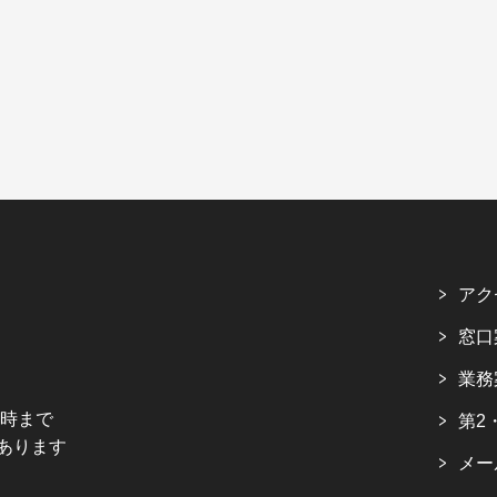
アク
窓口
業務
5時まで
第2
あります
メー