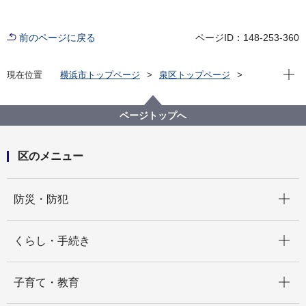
前のページに戻る
ページID：148-253-360
現在位
現在位置
横浜市トップページ
泉区トップページ
窓口・施設
区民利用施設
老人福祉センター横浜市泉寿荘の施設利用再開につい
て
ページトップへ
区のメニュー
開く
防災・防犯
開く
くらし・手続き
開く
子育て・教育