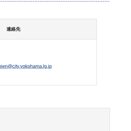
連絡先
hien@city.yokohama.lg.jp