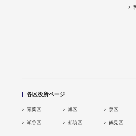
各区役所ページ
青葉区
旭区
泉区
瀬谷区
都筑区
鶴見区