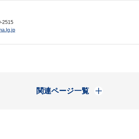
-2515
a.lg.jp
開く
関連ページ一覧