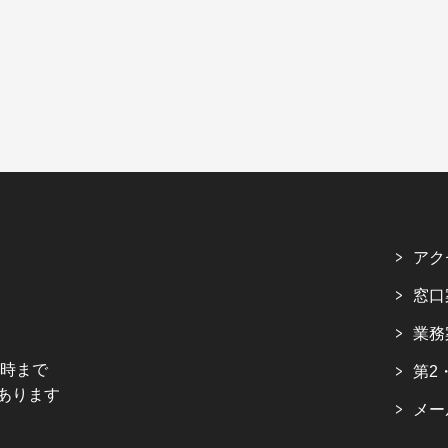
アク
窓口
業務
5時まで
第2
あります
メー