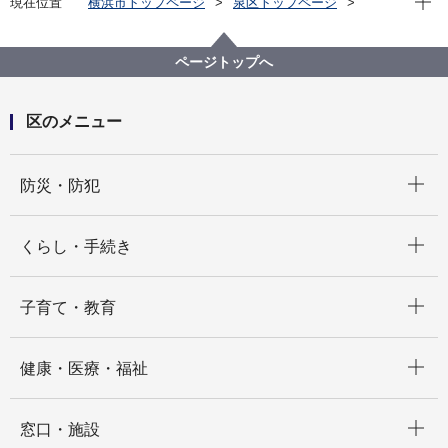
現在位置
横浜市トップページ
泉区トップページ
区政情報
広報・刊行物
広報よこはま泉区版
2022（令和４）年分
2022（令和4）年3月号
ページトップへ
区のメニュー
開く
防災・防犯
開く
くらし・手続き
開く
子育て・教育
開く
健康・医療・福祉
開く
窓口・施設