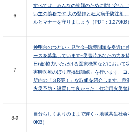
すべては、みんなの笑顔のために助け合い、
い主の義務です 犬の登録と狂犬病予防注射、
6
ルとマナーを守りましょう（PDF：1,279KB）
神明台のつどい・見学会~環境問題を身近に感
ースを募集しています~災害時あなたの力を貸し
日(金)協力いただける医療機関などにおいて
7
害時医療のぼり旗掲出訓練」を行います、ヨコ
所内の「３R夢！」な取組を紹介します、泉消
火災予防・設置して良かった！住宅用火災警報器（
自分らしくありのままで輝く～地域共生社会を目
8-9
0KB）