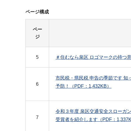
ページ構成
ペー
ジ
5
＃住むなら泉区 ロゴマークの持つ意味
市民税・県民税 申告の季節です 
6
予防！（PDF：1,432KB）
令和３年度 泉区交通安全スローガ
7
受賞者を紹介します（PDF：1,337