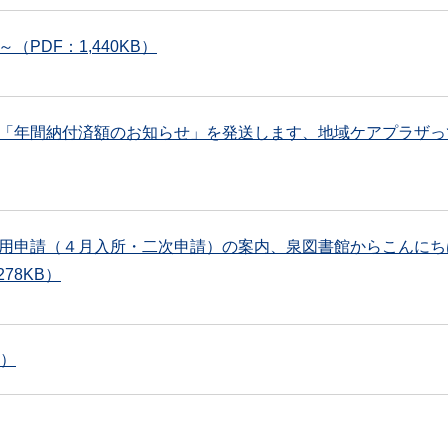
PDF：1,440KB）
「年間納付済額のお知らせ」を発送します、地域ケアプラザって
用申請（４月入所・二次申請）の案内、泉図書館からこんにち
78KB）
B）