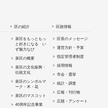
区の紹介
区政情報
泉区をもっともっ
区長のメッセージ
と好きになる い
運営方針・予算
ず魅力なび
指定管理者制度
泉区の概要
採用情報
泉区の文化振興・
伝統文化
市会・選挙
泉区のシンボルマ
統計・調査
ーク・木・花
広報・刊行物
泉区のマスコット
広聴・アンケート
40周年記念事業