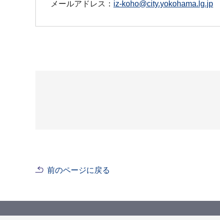
メールアドレス：
iz-koho@city.yokohama.lg.jp
前のページに戻る