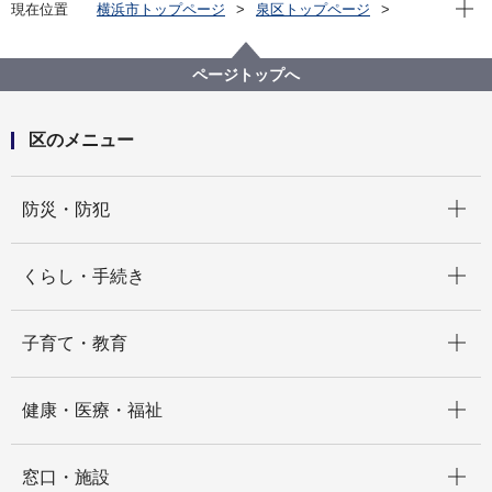
現在位
現在位置
横浜市トップページ
泉区トップページ
区政情報
広報・刊行物
泉区インターネット広報
泉区動画チャンネル（子育て）
ページトップへ
区のメニュー
開く
防災・防犯
開く
くらし・手続き
開く
子育て・教育
開く
健康・医療・福祉
開く
窓口・施設