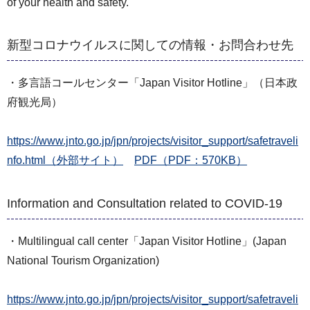
of your health and safety.
新型コロナウイルスに関しての情報・お問合わせ先
・多言語コールセンター「Japan Visitor Hotline」（日本政
府観光局）
https://www.jnto.go.jp/jpn/projects/visitor_support/safetraveli
nfo.html（外部サイト）
PDF（PDF：570KB）
Information and Consultation related to COVID-19
・Multilingual call center「Japan Visitor Hotline」(Japan
National Tourism Organization)
https://www.jnto.go.jp/jpn/projects/visitor_support/safetraveli