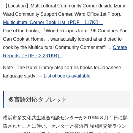
【Location】Multicultural Community Corner (Inside Izumi
Ward Community Support Center, Ward Office 1st Floor),
Multicultural Corner Book List（PDF：117KB）
One of the books, 『World Recipes from 196 Countries You
Can Cook at Home』, was actually looked at and tried to
cook by the Multicultural Community Corner staff! →
Create
Reports（PDF：2,231KB）
Note : The Izumi Library also carries books for Japanese
language study! →
List of books available
多言語対応タブレット
横浜市多文化共生総合相談センターが2019年８月１日に開
設されたことに伴い、センターと横浜市内国際交流ラウン