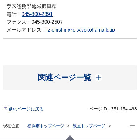
泉区総務部地域振興課
電話：
045-800-2391
ファクス：045-800-2507
メールアドレス：
iz-chishin@city.yokohama.lg.jp
開く
関連ページ一覧
前のページに戻る
ページID：751-154-493
現在位
現在位置
横浜市トップページ
泉区トップページ
くらし・手続き
市民協働・学び
協働・支援
国際交流