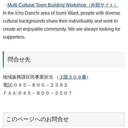
・
Multi-Cultural Town Building Workshop（外部サイト）
In the Icho Danchi area of Izumi Ward, people with diverse
cultural backgrounds share their individuality and work to
create an enjoyable community. We are always looking for
supporters.
問合せ先
地域振興課区民事業担当 （
３階３０９番
）
電話:０４５－８００－２３９２
ＦＡＸ:０４５－８００－２５０７
このページへのお問合せ