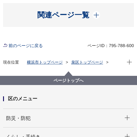
開く
関連ページ一覧
前のページに戻る
ページID：795-788-600
現在位
現在位置
横浜市トップページ
泉区トップページ
くらし・手続き
戸籍・税・保険
戸籍・住民票・印鑑登録・マイナンバーカード
住民登録（転入、転出など）
ページトップへ
区のメニュー
開く
防災・防犯
開く
くらし・手続き