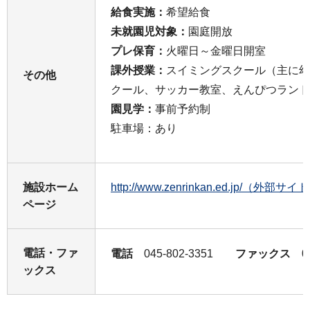
給食実施：
希望給食
未就園児対象：
園庭開放
プレ保育：
火曜日～金曜日開室
課外授業：
スイミングスクール（主に幼
その他
クール、サッカー教室、えんぴつランド
園見学：
事前予約制
駐車場：あり
施設ホーム
http://www.zenrinkan.ed.jp/（外部サイ
ページ
電話・ファ
電話
045-802-3351
ファックス 045
ックス