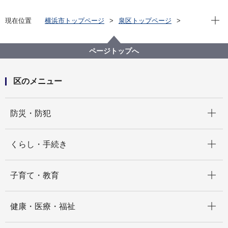
現在位
現在位置
横浜市トップページ
泉区トップページ
子育て・教育
保育・幼児教育
保育所・保育施設
認定こども園・幼稚園
善隣館幼稚園
ページトップへ
区のメニュー
開く
防災・防犯
開く
くらし・手続き
開く
子育て・教育
開く
健康・医療・福祉