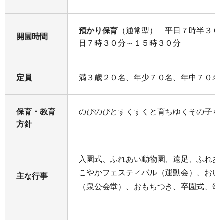
預かり保育
（通常型） 平日７時半３０
開園時間
日７時３０分～１５時３０分
定員
満３歳２０名、年少７０名、年中７０名
保育・教育
のびのびとすくすくと育ちゆくその子ら
方針
入園式、ふれあい動物園、遠足、ふれあ
こやかフェスティバル（運動会）、おい
主な行事
（泉公会堂）、おもちつき、卒園式、毎