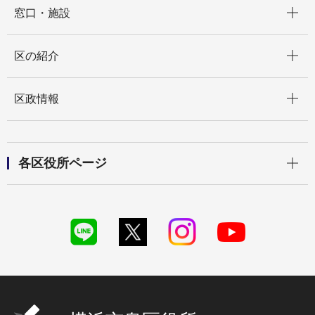
開く
窓口・施設
開く
区の紹介
開く
区政情報
開く
各区役所ページ