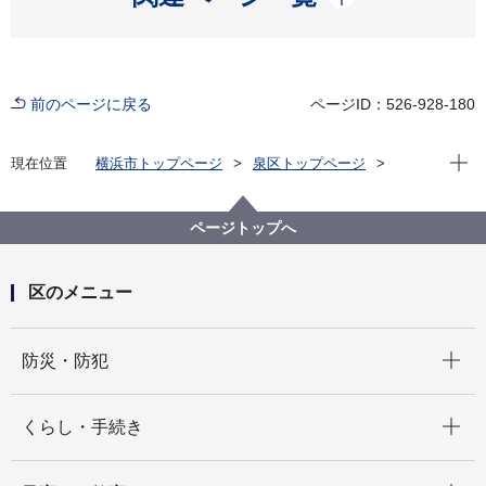
前のページに戻る
ページID：526-928-180
現在位
現在位置
横浜市トップページ
泉区トップページ
子育て・教育
保育・幼児教育
保育所・保育施設
認定こども園・幼稚園
認定こども園 いづみ幼稚園
ページトップへ
区のメニュー
開く
防災・防犯
開く
くらし・手続き
開く