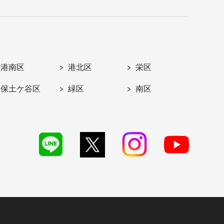
港南区
港北区
栄区
保土ケ谷区
緑区
南区