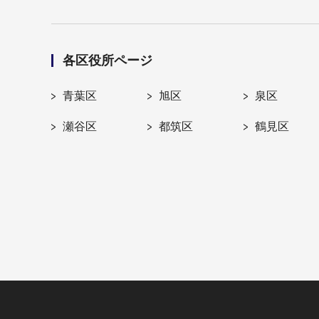
各区役所ページ
青葉区
旭区
泉区
瀬谷区
都筑区
鶴見区