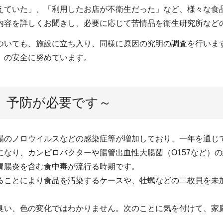
えていた」、「利用したお店が不衛生だった」など、様々な食
内容を詳しくお聞きし、必要に応じて苦情品を衛生研究所など
ついても、施設に立ち入り、同様に原因の究明の調査を行いま
』の安全に努めています。
、予防が必要です～
場のノロウイルスなどの感染症等が増加しており、一年を通じ
なり、カンピロバクターや腸管出血性大腸菌（O157など）
胃腸炎を含む食中毒が流行る時期です。
ることにより食品を汚染するケースや、牡蠣などの二枚貝を未
臭い、色の変化ではわかりません。次のことに気を付けて、家