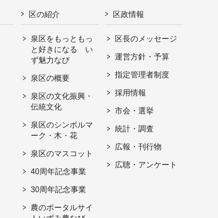
区の紹介
区政情報
泉区をもっともっ
区長のメッセージ
と好きになる い
運営方針・予算
ず魅力なび
指定管理者制度
泉区の概要
採用情報
泉区の文化振興・
伝統文化
市会・選挙
泉区のシンボルマ
統計・調査
ーク・木・花
広報・刊行物
泉区のマスコット
広聴・アンケート
40周年記念事業
30周年記念事業
農のポータルサイ