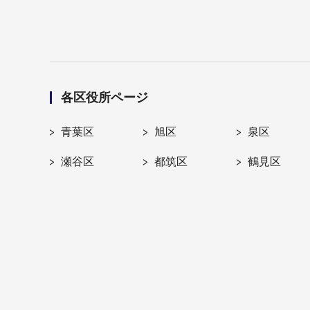
各区役所ページ
青葉区
旭区
泉区
瀬谷区
都筑区
鶴見区