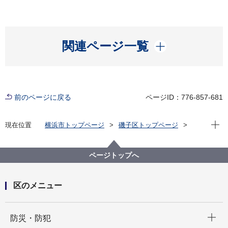
開く
関連ページ一覧
前のページに戻る
ページID：776-857-681
現在位
現在位置
横浜市トップページ
磯子区トップページ
区政情報
広報・刊行物
広報よこはま磯子区版
ページトップへ
区のメニュー
開く
防災・防犯