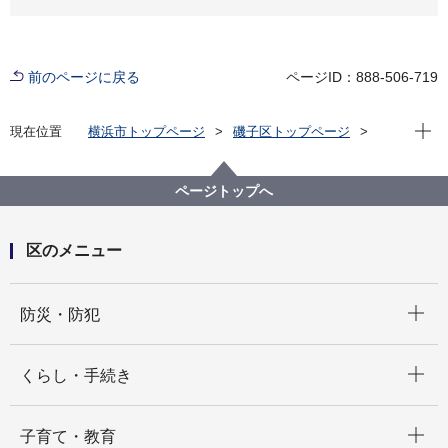
前のページに戻る
ページID：888-506-719
現在位
現在位置
横浜市トップページ
磯子区トップページ
区政情報
広報・刊行物
広報よこはま磯子区版
磯子区の検診・検査・各種相談一覧
ページトップへ
区のメニュー
開く
防災・防犯
開く
くらし・手続き
開く
子育て・教育