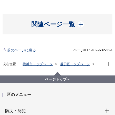
開く
関連ページ一覧
前のページに戻る
ページID：402-632-224
現在位
現在位置
横浜市トップページ
磯子区トップページ
区政情報
広報・刊行物
ISOGOフォトニュース
令和３年度
「花の育て方講座 秋まき編」を開催しました！
ページトップへ
区のメニュー
開く
防災・防犯