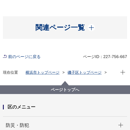
開く
関連ページ一覧
前のページに戻る
ページID：227-756-667
現在位
現在位置
横浜市トップページ
磯子区トップページ
区政情報
広報・刊行物
ISOGOフォトニュース
令和３年度
「第34回磯子区自治会町内会長交流研修会」が開催さ
ページトップへ
れました
区のメニュー
開く
防災・防犯