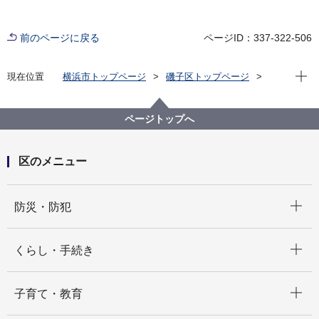
前のページに戻る
ページID：337-322-506
現在位
現在位置
横浜市トップページ
磯子区トップページ
くらし・手続き
まちづくり・環境
土木事務所
土木事務所の仕事
ページトップへ
区のメニュー
開く
防災・防犯
開く
くらし・手続き
開く
子育て・教育