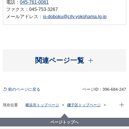
電話：
045-761-0081
ファクス：045-753-3267
メールアドレス：
is-doboku@city.yokohama.lg.jp
開く
関連ページ一覧
前のページに戻る
ページID：396-684-247
現在位
現在位置
横浜市トップページ
磯子区トップページ
くらし・手続き
まちづくり・環境
土木事務所
土木事務所の仕事
下水道・公園係
ページトップへ