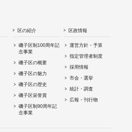
区の紹介
区政情報
磯子区制100周年記
運営方針・予算
念事業
指定管理者制度
磯子区の概要
採用情報
磯子区の魅力
市会・選挙
磯子区の歴史
統計・調査
磯子区栄誉賞
広報・刊行物
磯子区制90周年記
念事業