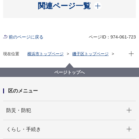
開く
関連ページ一覧
前のページに戻る
ページID：974-061-723
現在位
現在位置
横浜市トップページ
磯子区トップページ
子育て・教育
子育て支援・相談
ひとり親の家庭の方へ
児童扶養手当
ページトップへ
区のメニュー
開く
防災・防犯
開く
くらし・手続き