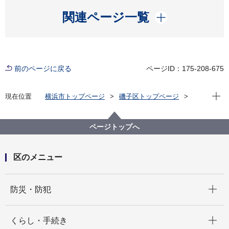
開く
関連ページ一覧
前のページに戻る
ページID：175-208-675
現在位
現在位置
横浜市トップページ
磯子区トップページ
イベント
その他
親子で楽しく学ぶ！マイクロプラスチックで作る万華
鏡ワークショップ ヨコハマ・エコ・スクール夏休み環
ページトップへ
境プログラム【受付終了しました】
区のメニュー
開く
防災・防犯
開く
くらし・手続き