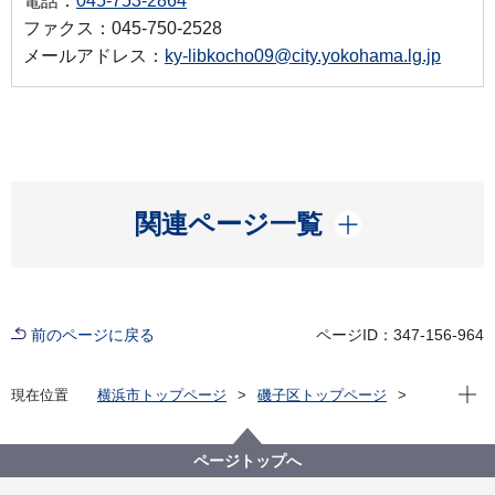
電話：
045-753-2864
ファクス：045-750-2528
メールアドレス：
ky-libkocho09@city.yokohama.lg.jp
開く
関連ページ一覧
前のページに戻る
ページID：347-156-964
現在位
現在位置
横浜市トップページ
磯子区トップページ
イベント
その他
こわいおはなし会
ページトップへ