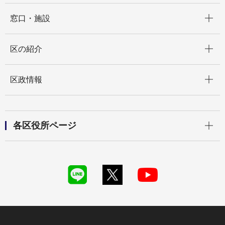
開く
窓口・施設
開く
区の紹介
開く
区政情報
開く
各区役所ページ