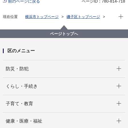
前のページに戻る
ページID：780-814-718
現在位
現在位置
横浜市トップページ
磯子区トップページ
防災・防犯
防災・災害
避難所・避難場所等
補充的避難所一覧
ページトップへ
区のメニュー
開く
防災・防犯
開く
くらし・手続き
開く
子育て・教育
開く
健康・医療・福祉